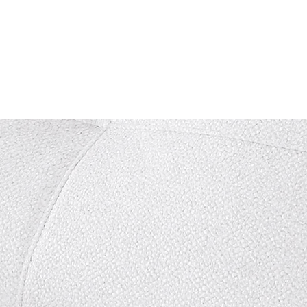
piccolo
so